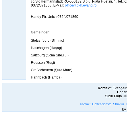
co/BK Hermannstadt RO-550182 Sibiu, Piata Huet nr. 4, Tel.: 
0372/871368, E-Mail:
office@bkh.evang.ro
Handy Pfr. Untch 0724/071860
Gemeinden:
Stolzenburg (Slimnic)
Haschagen (Haşag)
Salzburg (Ocna Sibiului)
Reussen (Ruşi)
Großscheuern (Şura Mare)
Hahnbach (Hamba)
Kontakt:
Evangelis
Consis
Sibiu Piaţa H
Kontakt
Gottesdienste
Struktur
by