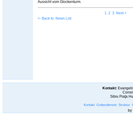
Aussicht vom Glockenturm.
1
2
3
Next >
<- Back to: News List
Kontakt:
Evangelis
Consis
Sibiu Piaţa H
Kontakt
Gottesdienste
Struktur
by