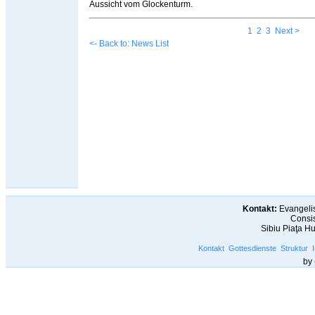
Aussicht vom Glockenturm.
1
2
3
Next >
<- Back to: News List
Kontakt:
Evangelis
Consis
Sibiu Piaţa H
Kontakt
Gottesdienste
Struktur
by