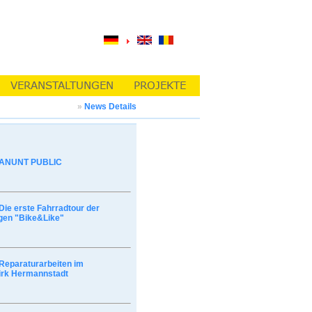
»
News Details
ANUNT PUBLIC
Die erste Fahrradtour der
gen "Bike&Like"
Reparaturarbeiten im
irk Hermannstadt