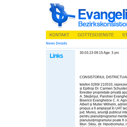
News Details
30.03.23 09:15 Age: 3 yrs
CONSISTORIUL DISTRICTUAL EV
telefon 0269/ 210533, reprezent
și Epitrop Dr. Carmen Schuster,
forestier proprietate privată a
A. Stejărișul, Parohiei Evangh
Bisericii Evanghelice C. A. Agn
Albert și Muller Wilhelm, admini
propus a fi amplasat în UAT Iac
jud. Mureș, anunţă publicul int
pentru planul/programul mențio
planului/programului poate fi c
Mun. Sibiu, str. Hipodromului, nr