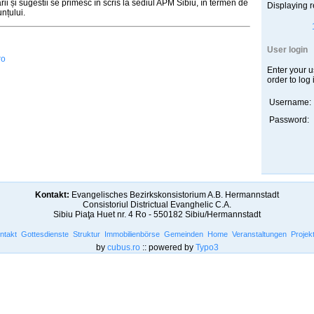
ii și sugestii se primesc în scris la sediul APM Sibiu, în termen de
Displaying r
nțului.
User login
ro
Enter your 
order to log 
Username:
Password:
Kontakt:
Evangelisches Bezirkskonsistorium A.B. Hermannstadt
Consistoriul Districtual Evanghelic C.A.
Sibiu Piaţa Huet nr. 4 Ro - 550182 Sibiu/Hermannstadt
ntakt
Gottesdienste
Struktur
Immobilienbörse
Gemeinden
Home
Veranstaltungen
Projek
by
cubus.ro
:: powered by
Typo3