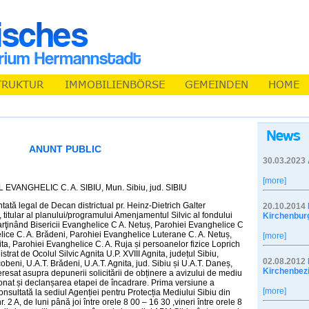
ANUNT PUBLIC
30.03.2023
[more]
ANGHELIC C. A. SIBIU, Mun. Sibiu, jud. SIBIU
ată legal de Decan districtual pr. Heinz-Dietrich Galter
20.10.2014
 titular al planului/programului Amenjamentul Silvic al fondului
Kirchenbur
parţinând Bisericii Evanghelice C A. Netuș, Parohiei Evanghelice C
elice C. A. Brădeni, Parohiei Evanghelice Luterane C. A. Netuș,
[more]
ita, Parohiei Evanghelice C. A. Ruja și persoanelor fizice Loprich
strat de Ocolul Silvic Agnita U.P. XVIII Agnita, județul Sibiu,
02.08.2012
obeni, U.A.T. Brădeni, U.A.T. Agnita, jud. Sibiu și U.A.T. Daneș,
Kirchenbez
eresat asupra depunerii solicitării de obținere a avizului de mediu
nat și declanșarea etapei de încadrare. Prima versiune a
[more]
onsultată la sediul Agenției pentru Protecția Mediului Sibiu din
. 2 A, de luni până joi între orele 8 00 – 16 30 ,vineri între orele 8