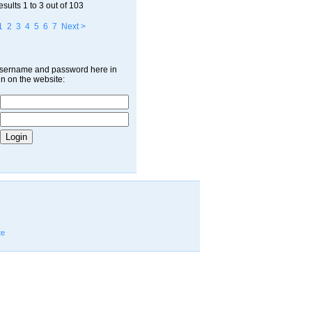
esults
1 to 3
out of
103
1
2
3
4
5
6
7
Next >
username and password here in
in on the website:
te