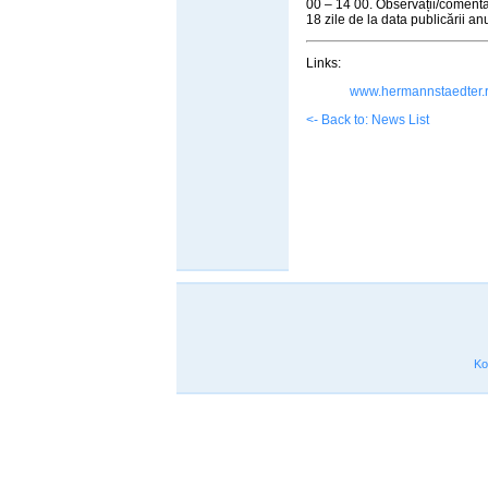
00 – 14 00. Observații/comentar
18 zile de la data publicării anu
Links:
www.hermannstaedter.
<- Back to: News List
Ko