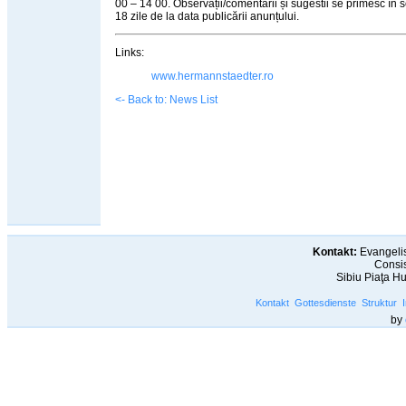
00 – 14 00. Observații/comentarii și sugestii se primesc în 
18 zile de la data publicării anunțului.
Links:
www.hermannstaedter.ro
<- Back to: News List
Kontakt:
Evangelis
Consis
Sibiu Piaţa H
Kontakt
Gottesdienste
Struktur
by