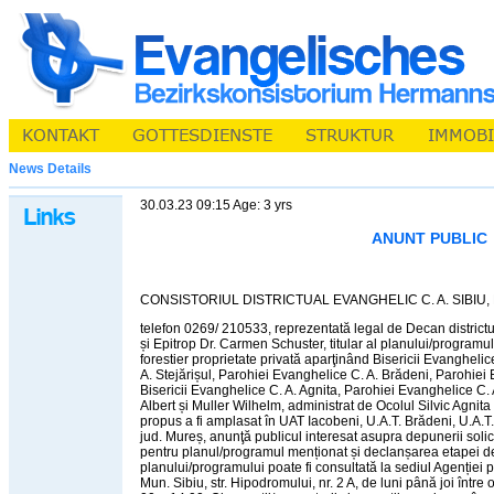
News Details
30.03.23 09:15 Age: 3 yrs
ANUNT PUBLIC
CONSISTORIUL DISTRICTUAL EVANGHELIC C. A. SIBIU, Mun
telefon 0269/ 210533, reprezentată legal de Decan districtua
și Epitrop Dr. Carmen Schuster, titular al planului/programu
forestier proprietate privată aparţinând Bisericii Evanghel
A. Stejărișul, Parohiei Evanghelice C. A. Brădeni, Parohiei
Bisericii Evanghelice C. A. Agnita, Parohiei Evanghelice C. 
Albert și Muller Wilhelm, administrat de Ocolul Silvic Agnita U
propus a fi amplasat în UAT Iacobeni, U.A.T. Brădeni, U.A.T. 
jud. Mureș, anunţă publicul interesat asupra depunerii solic
pentru planul/programul menționat și declanșarea etapei d
planului/programului poate fi consultată la sediul Agenției 
Mun. Sibiu, str. Hipodromului, nr. 2 A, de luni până joi între 