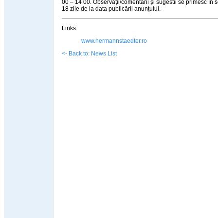
00 – 14 00. Observații/comentarii și sugestii se primesc în 
18 zile de la data publicării anunțului.
Links:
www.hermannstaedter.ro
<- Back to: News List