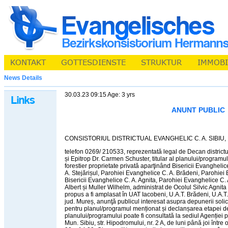
News Details
30.03.23 09:15 Age: 3 yrs
ANUNT PUBLIC
CONSISTORIUL DISTRICTUAL EVANGHELIC C. A. SIBIU, Mun
telefon 0269/ 210533, reprezentată legal de Decan districtua
și Epitrop Dr. Carmen Schuster, titular al planului/programu
forestier proprietate privată aparţinând Bisericii Evanghel
A. Stejărișul, Parohiei Evanghelice C. A. Brădeni, Parohiei
Bisericii Evanghelice C. A. Agnita, Parohiei Evanghelice C. 
Albert și Muller Wilhelm, administrat de Ocolul Silvic Agnita U
propus a fi amplasat în UAT Iacobeni, U.A.T. Brădeni, U.A.T. 
jud. Mureș, anunţă publicul interesat asupra depunerii solic
pentru planul/programul menționat și declanșarea etapei d
planului/programului poate fi consultată la sediul Agenției 
Mun. Sibiu, str. Hipodromului, nr. 2 A, de luni până joi între 