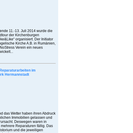
de 11.-13. Juli 2014 wurde die
adtour der Kirchenburgen
ke&Like“ organisiert. Der Initiator
ngelische Kirche A.B. in Rumänien,
 NoStress Verein ein neues
ickelt...
Reparaturarbeiten im
irk Hermannstadt
nd das Wetter haben ihren Abdruck
chlichen Immobilien gelassen und
ursacht. Deswegen waren in
 mehrere Reparaturen fällig. Das
storium und die jeweiligen