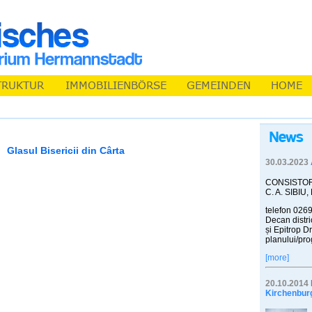
Glasul Bisericii din Cârta
30.03.2023
CONSISTOR
C. A. SIBIU,
telefon 0269
Decan distri
și Epitrop Dr
planului/pro
[more]
20.10.2014
Kirchenbur