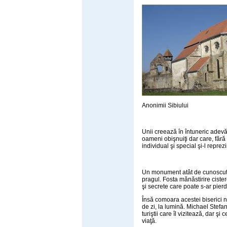
Anonimii Sibiului
Unii creează în întuneric adevă
oameni obişnuiţi dar care, fără 
individual şi special şi-l reprezi
Un monument atât de cunoscut pen
pragul. Fosta mănăstirire ciste
şi secrete care poate s-ar pierd
Însă comoara acestei biserici nu
de zi, la lumină. Michael Stefa
turiştii care îl vizitează, dar şi 
viaţă.