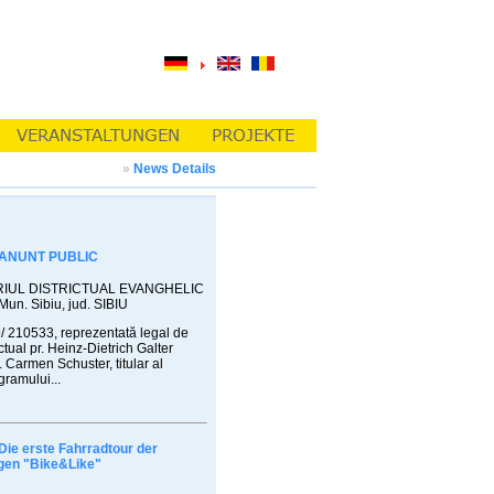
»
News Details
ANUNT PUBLIC
IUL DISTRICTUAL EVANGHELIC
 Mun. Sibiu, jud. SIBIU
/ 210533, reprezentată legal de
ctual pr. Heinz-Dietrich Galter
. Carmen Schuster, titular al
gramului...
Die erste Fahrradtour der
gen "Bike&Like"