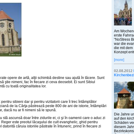
Am Wochenen
erste Fahrr
“NoStress Bi
war die eva
die mit dem
Konzept entw
[more]
02.08.2012
Kirchenbez
rate opere de artă, alţii schimbă destine sau ajută în tăcere. Sunt
să ştie nimeni, fac în fiecare zi ceva deosebit. Ei sunt Sibiul
ntă cu toată originalitatea lor.
tru sibieni dar şi pentru vizitatorii care îi trec întâmplător
rciană de la Cârţa păstrează peste 800 de ani de istorie, întâmplări
e, dacă nu ar fi nimeni să le spună.
Die Jahre u
 stă ascunsă doar între zidurile ei, ci şi în oamenii care o aduc zi
auf den kir
n Reger este preotul lăcaşului de cult evanghelic, ghid pentru
Schäden ver
cel datorită căruia istoriile păstrate în întuneric, prind în fiecare zi
diesem Jahr
Bezirkskonsi