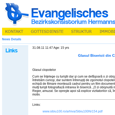
News Details
31.08.11 11:47 Age: 15 yrs
Glasul Bisericii din C
Glasul clopotelor
Cum se înţelege cu turiştii dar şi cum se defăşoară o zi obişn
întrebăm curioşi, dar suntem întrerupţi de zgomotul clopote
echipă de filmare montează cadrul pentru un film documenta
mulţi turişti fotografiază intrarea în biserică. „O zi obişnuit
Reger, amuzat. Se opreşte apoi să explice vizitatorilor că, î
motiv.
Links:
www.sibiu100.ro/arhiva/Sibiu100Nr154.pdf