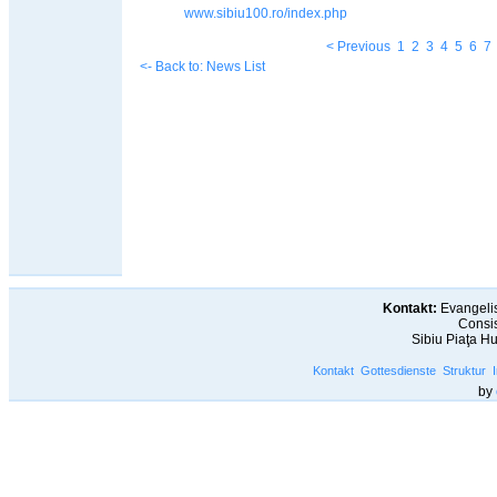
www.sibiu100.ro/index.php
< Previous
1
2
3
4
5
6
7
<- Back to: News List
Kontakt:
Evangelis
Consis
Sibiu Piaţa H
Kontakt
Gottesdienste
Struktur
by