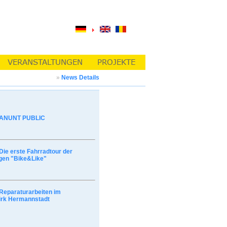
»
News Details
ANUNT PUBLIC
Die erste Fahrradtour der
gen "Bike&Like"
Reparaturarbeiten im
irk Hermannstadt