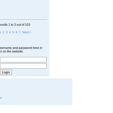
esults
1 to 3
out of
103
1
2
3
4
5
6
7
Next >
username and password here in
in on the website:
te