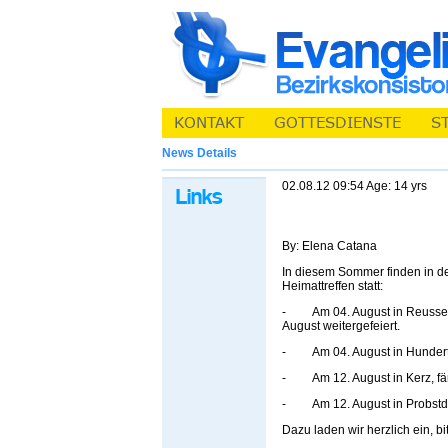
News Details
02.08.12 09:54 Age: 14 yrs
By: Elena Catana
In diesem Sommer finden in d
Heimattreffen statt:
- Am 04. August in Reussen, 
August weitergefeiert.
- Am 04. August in Hundertbü
- Am 12. August in Kerz, fän
- Am 12. August in Probstdorf
Dazu laden wir herzlich ein, b