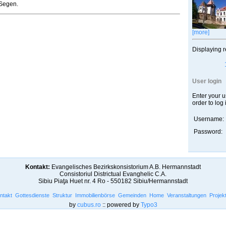
Segen.
[more]
Displaying r
User login
Enter your 
order to log 
Username:
Password:
Kontakt:
Evangelisches Bezirkskonsistorium A.B. Hermannstadt
Consistoriul Districtual Evanghelic C.A.
Sibiu Piaţa Huet nr. 4 Ro - 550182 Sibiu/Hermannstadt
ntakt
Gottesdienste
Struktur
Immobilienbörse
Gemeinden
Home
Veranstaltungen
Projek
by
cubus.ro
:: powered by
Typo3