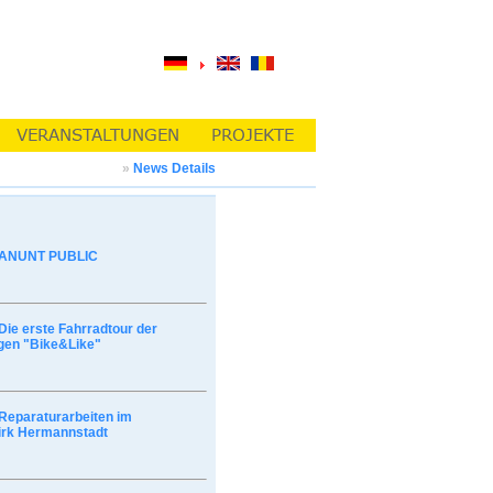
»
News Details
ANUNT PUBLIC
Die erste Fahrradtour der
gen "Bike&Like"
Reparaturarbeiten im
irk Hermannstadt