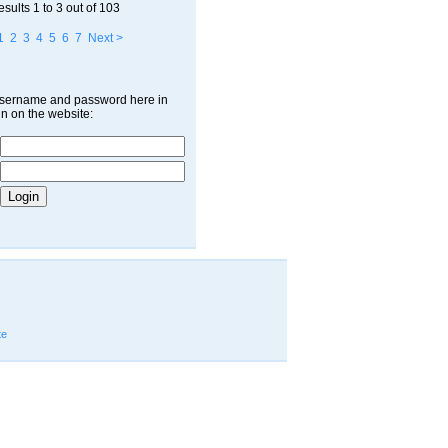
esults
1 to 3
out of
103
1
2
3
4
5
6
7
Next >
username and password here in
in on the website:
te