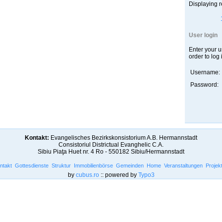
Displaying r
User login
Enter your 
order to log 
Username:
Password:
Kontakt:
Evangelisches Bezirkskonsistorium A.B. Hermannstadt
Consistoriul Districtual Evanghelic C.A.
Sibiu Piaţa Huet nr. 4 Ro - 550182 Sibiu/Hermannstadt
ntakt
Gottesdienste
Struktur
Immobilienbörse
Gemeinden
Home
Veranstaltungen
Projek
by
cubus.ro
:: powered by
Typo3