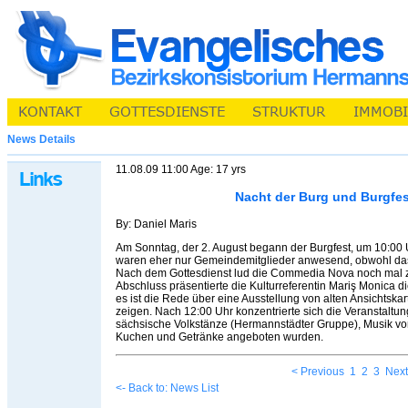
News Details
11.08.09 11:00 Age: 17 yrs
Nacht der Burg und Burgfes
By: Daniel Maris
Am Sonntag, der 2. August begann der Burgfest, um 10:00 
waren eher nur Gemeindemitglieder anwesend, obwohl das
Nach dem Gottesdienst lud die Commedia Nova noch mal zum
Abschluss präsentierte die Kulturreferentin Mariş Monica d
es ist die Rede über eine Ausstellung von alten Ansichtskart
zeigen. Nach 12:00 Uhr konzentrierte sich die Veranstaltu
sächsische Volkstänze (Hermannstädter Gruppe), Musik vo
Kuchen und Getränke angeboten wurden.
< Previous
1
2
3
Next
<- Back to: News List