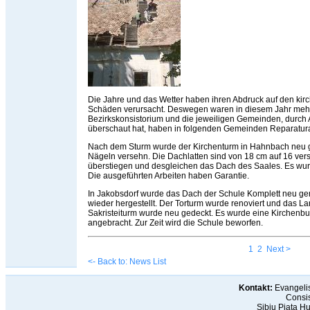
Die Jahre und das Wetter haben ihren Abdruck auf den kir
Schäden verursacht. Deswegen waren in diesem Jahr mehre
Bezirkskonsistorium und die jeweiligen Gemeinden, durch Ar
überschaut hat, haben in folgenden Gemeinden Reparatur
Nach dem Sturm wurde der Kirchenturm in Hahnbach neu ged
Nägeln versehn. Die Dachlatten sind von 18 cm auf 16 ve
überstiegen und desgleichen das Dach des Saales. Es wu
Die ausgeführten Arbeiten haben Garantie.
In Jakobsdorf wurde das Dach der Schule Komplett neu g
wieder hergestellt. Der Torturm wurde renoviert und das 
Sakristeiturm wurde neu gedeckt. Es wurde eine Kirchenb
angebracht. Zur Zeit wird die Schule beworfen.
1
2
Next >
<- Back to: News List
Kontakt:
Evangelis
Consis
Sibiu Piaţa H