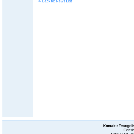
<- Back to: News List
Kontakt:
Evangelis
Consis