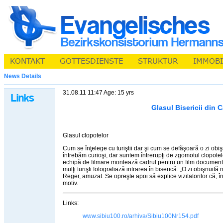
News Details
31.08.11 11:47 Age: 15 yrs
Glasul Bisericii din C
Glasul clopotelor
Cum se înţelege cu turiştii dar şi cum se defăşoară o zi obişn
întrebăm curioşi, dar suntem întrerupţi de zgomotul clopote
echipă de filmare montează cadrul pentru un film documenta
mulţi turişti fotografiază intrarea în biserică. „O zi obişnuit
Reger, amuzat. Se opreşte apoi să explice vizitatorilor că, î
motiv.
Links:
www.sibiu100.ro/arhiva/Sibiu100Nr154.pdf