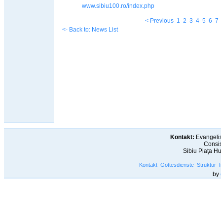
www.sibiu100.ro/index.php
< Previous
1
2
3
4
5
6
7
<- Back to: News List
Kontakt:
Evangelis
Consis
Sibiu Piaţa H
Kontakt
Gottesdienste
Struktur
by