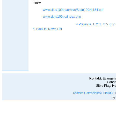
Links:
www.sibiu100.ro/arhiva/Sibiu100Nr154.pdf
www.sibiu100.ro/index.php
< Previous
1
2
3
4
5
6
7
<- Back to: News List
Kontakt:
Evangelis
Consis
Sibiu Piaţa H
Kontakt
Gottesdienste
Struktur
by