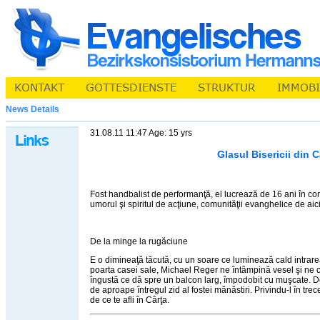
News Details
31.08.11 11:47 Age: 15 yrs
Glasul Bisericii din C
Fost handbalist de performanţă, el lucrează de 16 ani în c
umorul şi spiritul de acţiune, comunităţii evanghelice de aici
De la minge la rugăciune
E o dimineaţă tăcută, cu un soare ce luminează cald intrarea
poarta casei sale, Michael Reger ne întâmpină vesel şi ne 
îngustă ce dă spre un balcon larg, împodobit cu muşcate. De
de aproape întregul zid al fostei mănăstiri. Privindu-l în tre
de ce te afli în Cârţa.