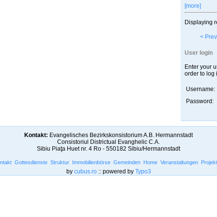
[more]
Displaying r
< Prev
User login
Enter your 
order to log 
Username:
Password:
Kontakt:
Evangelisches Bezirkskonsistorium A.B. Hermannstadt
Consistoriul Districtual Evanghelic C.A.
Sibiu Piaţa Huet nr. 4 Ro - 550182 Sibiu/Hermannstadt
ntakt
Gottesdienste
Struktur
Immobilienbörse
Gemeinden
Home
Veranstaltungen
Projek
by
cubus.ro
:: powered by
Typo3