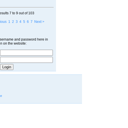
esults
7 to 9
out of
103
ious
1
2
3
4
5
6
7
Next >
username and password here in
in on the website:
te