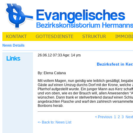
News Details
26.06.12 07:33 Age: 14 yrs
Bezirksfest in Ker
By: Elena Catana
Mit vollem Magen, nun geistig wie leiblich gesättigt, bega
Gäste auf einen Umzug durchs Dorf mit der Krone, welche 
Pfarrhof aufgestellt wurde. Ein junger Mann aus Kerz schafft
und von oben, wie es der Brauch will, allen Anwesenden “
wünschen. Dann trank er stellvertretend darauf einen Sch
angebrachten Flasche und warf den zahlreich versammelten
Bonbons herab.
< Previous
1
2
3
Next
<- Back to: News List