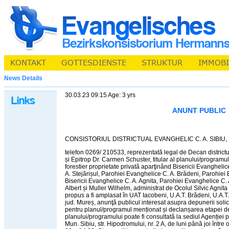
News Details
30.03.23 09:15 Age: 3 yrs
ANUNT PUBLIC
CONSISTORIUL DISTRICTUAL EVANGHELIC C. A. SIBIU, Mun
telefon 0269/ 210533, reprezentată legal de Decan districtua
și Epitrop Dr. Carmen Schuster, titular al planului/programu
forestier proprietate privată aparţinând Bisericii Evanghel
A. Stejărișul, Parohiei Evanghelice C. A. Brădeni, Parohiei
Bisericii Evanghelice C. A. Agnita, Parohiei Evanghelice C. 
Albert și Muller Wilhelm, administrat de Ocolul Silvic Agnita U
propus a fi amplasat în UAT Iacobeni, U.A.T. Brădeni, U.A.T. 
jud. Mureș, anunţă publicul interesat asupra depunerii solic
pentru planul/programul menționat și declanșarea etapei d
planului/programului poate fi consultată la sediul Agenției 
Mun. Sibiu, str. Hipodromului, nr. 2 A, de luni până joi între 