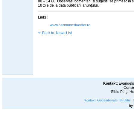
00 – 14 00. Observații/comentarii și sugestii se primesc în 
18 zile de la data publicării anunțului.
Links:
www.hermannstaedter.ro
<- Back to: News List
Kontakt:
Evangelis
Consis
Sibiu Piaţa H
Kontakt
Gottesdienste
Struktur
by