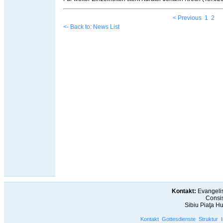
< Previous
1
2
<- Back to: News List
Kontakt:
Evangelis
Consis
Sibiu Piaţa H
Kontakt
Gottesdienste
Struktur