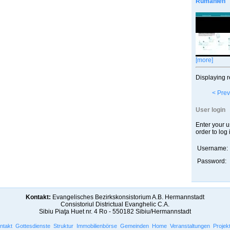
Rumänien
[more]
Displaying r
< Prev
User login
Enter your 
order to log 
Username:
Password:
Kontakt:
Evangelisches Bezirkskonsistorium A.B. Hermannstadt
Consistoriul Districtual Evanghelic C.A.
Sibiu Piaţa Huet nr. 4 Ro - 550182 Sibiu/Hermannstadt
ntakt
Gottesdienste
Struktur
Immobilienbörse
Gemeinden
Home
Veranstaltungen
Projek