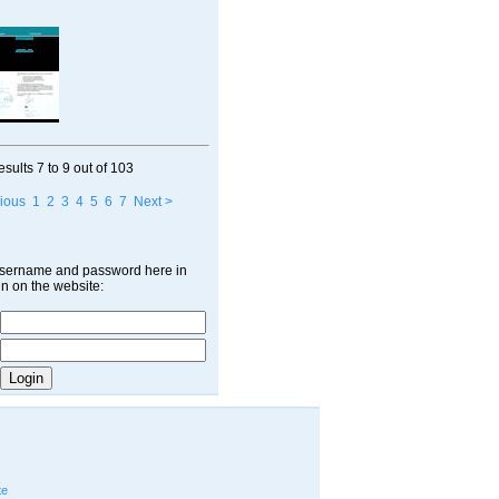
esults
7 to 9
out of
103
ious
1
2
3
4
5
6
7
Next >
username and password here in
in on the website:
te