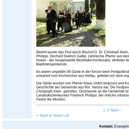
Beehrt wurde das Fest durch Bischof D. Dr. Christoph Klein
Philippi, Dechant Dietrich Galter, zahlreiche Pfarrer aus 
Huber - der neugewählte Bezirkskirchenkurator, Vertreter d
Baptistengemeinde.
Es waren ungefähr 90 Gäste in der Kirche beim Festgottesd
umrahmt vom Kirchenchor aus Heltau, geleitet von dem o
Die Gäste wurden von Pfarrer Klaus Untch begrüsst und Kurat
Geschichte der Gemeinde aus Rm. Valcea dar. Die Festpred
Chrispoph Klein gehalten. Grussworte an die Gemeinde bra
Landeskichenkurator Friedrich Philippi, der örtliche ortodo
Pastor Ilie Mondoc.
1
2
Next >
<- Back to: News List
Kontakt:
Evangelis