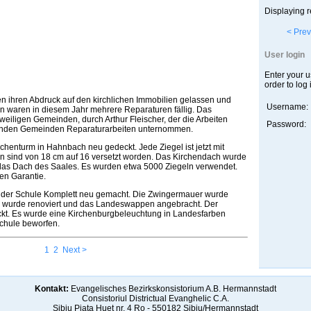
Displaying r
< Prev
User login
Enter your 
order to log 
n ihren Abdruck auf den kirchlichen Immobilien gelassen und
Username:
 waren in diesem Jahr mehrere Reparaturen fällig. Das
weiligen Gemeinden, durch Arthur Fleischer, der die Arbeiten
Password:
genden Gemeinden Reparaturarbeiten unternommen.
henturm in Hahnbach neu gedeckt. Jede Ziegel ist jetzt mit
n sind von 18 cm auf 16 versetzt worden. Das Kirchendach wurde
das Dach des Saales. Es wurden etwa 5000 Ziegeln verwendet.
en Garantie.
 der Schule Komplett neu gemacht. Die Zwingermauer wurde
rm wurde renoviert und das Landeswappen angebracht. Der
ckt. Es wurde eine Kirchenburgbeleuchtung in Landesfarben
Schule beworfen.
1
2
Next >
Kontakt:
Evangelisches Bezirkskonsistorium A.B. Hermannstadt
Consistoriul Districtual Evanghelic C.A.
Sibiu Piaţa Huet nr. 4 Ro - 550182 Sibiu/Hermannstadt