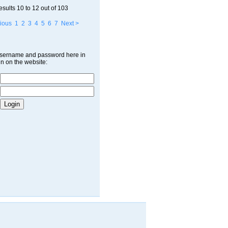
esults
10 to 12
out of
103
ious
1
2
3
4
5
6
7
Next >
username and password here in
in on the website: