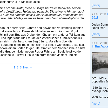
htenumzug in Dinkelsbühl teil.
[more]
 eine schöne Kraft“, diese Aussage hat Peter Maffay bei seinem
beim diesjährigen Heimattag gemacht. Diese Worte könnten auch
27.05.2011
nn auch sie nahmen dieses Jahr zum ersten Mal gemeinsam am
2011
 wie Peter Maffay waren sie beeindruckt und überwältigt von der
Jeden Sonnt
usdauer des vor zwei Jahren neu gewählten Vorstandes konnten
Dorfkirche
in diesem Jahr in Dinkelsbühl dabei zu sein. Die über 50 gut
[more]
Teil mit dem Bus aus Drabenderhöhe an, ein anderer Teil kam aus
nd Ingolstadt. Die Freude des Wiedersehens und der Anblick
ten sich in der herzlichen Begrüßung. Vor allem über die
07.06.2010
d Jugendlichen freute man sich. Für einige war es das erste Mal,
in Rm. Valc
rn sowie einen Borten trugen. Bei strahlendem Sonnenschein führte
die Gruppe mit der neuen Rosler Fahne an. Begleitetet wurden
Blaskapelle. Es war für alle ein ergreifender Moment und ein
1
2
3
Next >
Am 1 Mai 20
doppeltes J
-150 Jahre 
evangelisch
-100 Jahre s
[more]