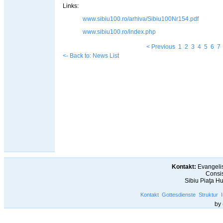
Links:
www.sibiu100.ro/arhiva/Sibiu100Nr154.pdf
www.sibiu100.ro/index.php
< Previous
1
2
3
4
5
6
7
<- Back to: News List
Kontakt:
Evangelis
Consis
Sibiu Piaţa H
Kontakt
Gottesdienste
Struktur
by