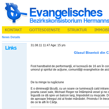
News Details
31.08.11 11:47 Age: 15 yrs
Glasul Bisericii din C
Fost handbalist de performanţă, el lucrează de 16 ani în c
umorul şi spiritul de acţiune, comunităţii evanghelice de aici
De la minge la rugăciune
E o dimineaţă tăcută, cu un soare ce luminează cald intrarea
poarta casei sale, Michael Reger ne întâmpină vesel şi ne 
îngustă ce dă spre un balcon larg, împodobit cu muşcate. De
de aproape întregul zid al fostei mănăstiri. Privindu-l în tre
de ce te afli în Cârţa.