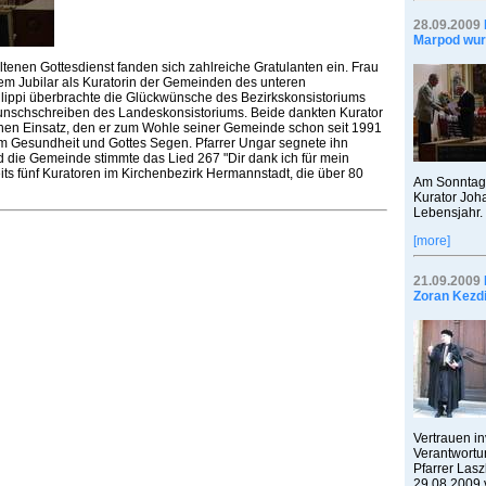
28.09.2009
Marpod wur
tenen Gottesdienst fanden sich zahlreiche Gratulanten ein. Frau
dem Jubilar als Kuratorin der Gemeinden des unteren
ilippi überbrachte die Glückwünsche des Bezirkskonsistoriums
nschschreiben des Landeskonsistoriums. Beide dankten Kurator
chen Einsatz, den er zum Wohle seiner Gemeinde schon seit 1991
hm Gesundheit und Gottes Segen. Pfarrer Ungar segnete ihn
d die Gemeinde stimmte das Lied 267 "Dir dank ich für mein
eits fünf Kuratoren im Kirchenbezirk Hermannstadt, die über 80
Am Sonntag,
Kurator Joh
Lebensjahr.
[more]
21.09.2009
Zoran Kezdi
Vertrauen i
Verantwortu
Pfarrer Las
29.08.2009 