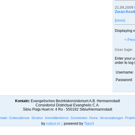
21.09.2009
Zoran Kezdi
[more]
Displaying r
< Prev
User login
Enter your 
order to log 
Username:
Password:
Kontakt:
Evangelisches Bezirkskonsistorium A.B. Hermannstadt
Consistoriul Districtual Evanghelic C.A.
Sibiu Piaţa Huet nr. 4 Ro - 550182 Sibiu/Hermannstadt
ntakt
Gottesdienste
Struktur
Immobilienbörse
Gemeinden
Home
Veranstaltungen
Projek
by
cubus.ro
:: powered by
Typo3