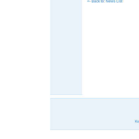
<- Back to: News List
Ko