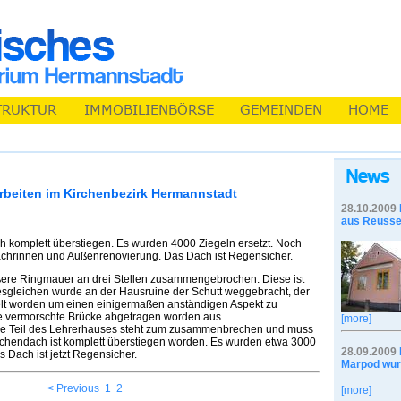
rbeiten im Kirchenbezirk Hermannstadt
28.10.2009
aus Reusse
 komplett überstiegen. Es wurden 4000 Ziegeln ersetzt. Noch
chrinnen und Außenrenovierung. Das Dach ist Regensicher.
ßere Ringmauer an drei Stellen zusammengebrochen. Diese ist
esgleichen wurde an der Hausruine der Schutt weggebracht, der
elt worden um einen einigermaßen anständigen Aspekt zu
ie vermorschte Brücke abgetragen worden aus
[more]
ere Teil des Lehrerhauses steht zum zusammenbrechen und muss
rchendach ist komplett überstiegen worden. Es wurden etwa 3000
28.09.2009
 Dach ist jetzt Regensicher.
Marpod wur
< Previous
1
2
[more]