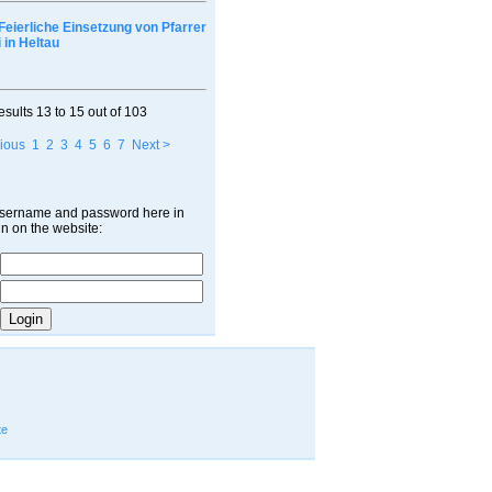
Feierliche Einsetzung von Pfarrer
 in Heltau
esults
13 to 15
out of
103
ious
1
2
3
4
5
6
7
Next >
username and password here in
in on the website:
te