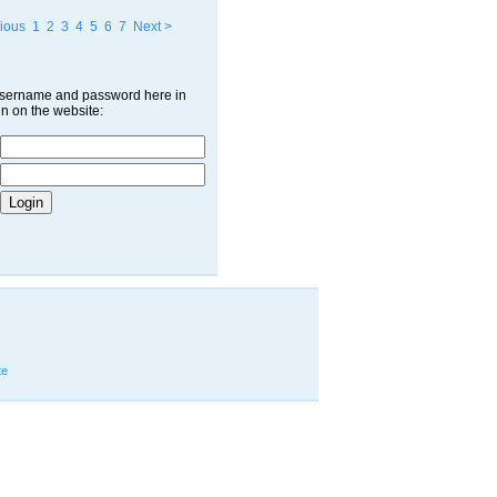
ious
1
2
3
4
5
6
7
Next >
username and password here in
in on the website:
te