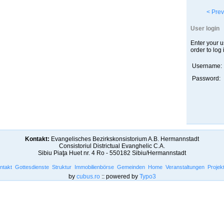
< Prev
User login
Enter your 
order to log 
Username:
Password:
Kontakt:
Evangelisches Bezirkskonsistorium A.B. Hermannstadt
Consistoriul Districtual Evanghelic C.A.
Sibiu Piaţa Huet nr. 4 Ro - 550182 Sibiu/Hermannstadt
ntakt
Gottesdienste
Struktur
Immobilienbörse
Gemeinden
Home
Veranstaltungen
Projek
by
cubus.ro
:: powered by
Typo3