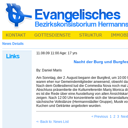
News Details
11.08.09 11:00 Age: 17 yrs
Nacht der Burg und Burgfes
By: Daniel Maris
Am Sonntag, der 2. August begann der Burgfest, um 10:00 
waren eher nur Gemeindemitglieder anwesend, obwohl das
Nach dem Gottesdienst lud die Commedia Nova noch mal zum
Abschluss präsentierte die Kulturreferentin Mariş Monica d
es ist die Rede über eine Ausstellung von alten Ansichtskart
zeigen. Nach 12:00 Uhr konzentrierte sich die Veranstaltu
sächsische Volkstänze (Hermannstädter Gruppe), Musik vo
Kuchen und Getränke angeboten wurden.
< Previous
1
2
3
Next
<- Back to: News List