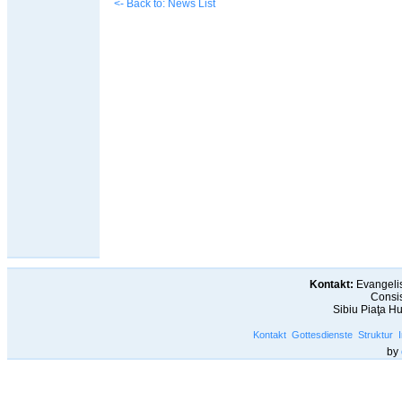
<- Back to: News List
Kontakt:
Evangelis
Consis
Sibiu Piaţa H
Kontakt
Gottesdienste
Struktur
by