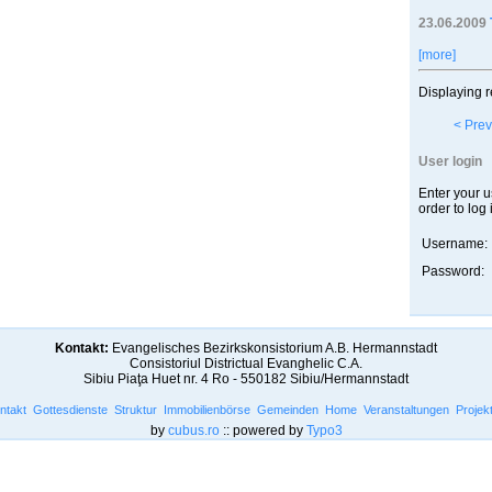
23.06.2009
[more]
Displaying r
< Prev
User login
Enter your 
order to log 
Username:
Password:
Kontakt:
Evangelisches Bezirkskonsistorium A.B. Hermannstadt
Consistoriul Districtual Evanghelic C.A.
Sibiu Piaţa Huet nr. 4 Ro - 550182 Sibiu/Hermannstadt
ntakt
Gottesdienste
Struktur
Immobilienbörse
Gemeinden
Home
Veranstaltungen
Projek
by
cubus.ro
:: powered by
Typo3