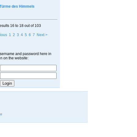
Türme des Himmels
esults
16 to 18
out of
103
ious
1
2
3
4
5
6
7
Next >
username and password here in
in on the website:
te