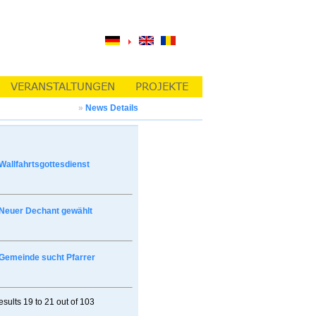
»
News Details
Wallfahrtsgottesdienst
Neuer Dechant gewählt
Gemeinde sucht Pfarrer
esults
19 to 21
out of
103