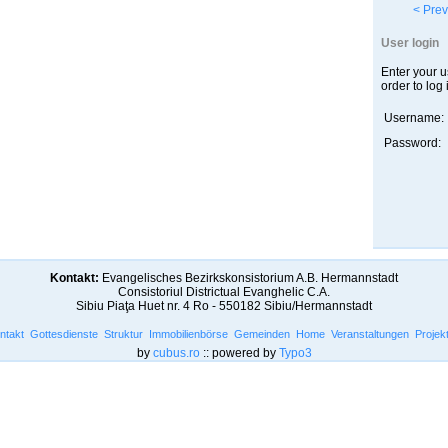
< Prev
User login
Enter your 
order to log 
Username:
Password:
Kontakt:
Evangelisches Bezirkskonsistorium A.B. Hermannstadt
Consistoriul Districtual Evanghelic C.A.
Sibiu Piaţa Huet nr. 4 Ro - 550182 Sibiu/Hermannstadt
ntakt
Gottesdienste
Struktur
Immobilienbörse
Gemeinden
Home
Veranstaltungen
Projek
by
cubus.ro
:: powered by
Typo3