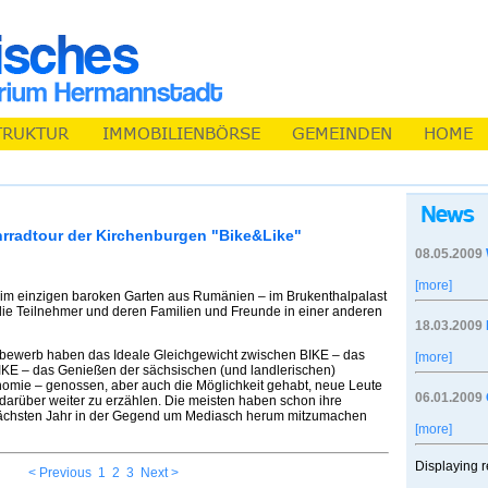
hrradtour der Kirchenburgen "Bike&Like"
08.05.2009
[more]
 im einzigen baroken Garten aus Rumänien – im Brukenthalpalast
die Teilnehmer und deren Familien und Freunde in einer anderen
18.03.2009
bewerb haben das Ideale Gleichgewicht zwischen BIKE – das
[more]
IKE – das Genießen der sächsischen (und landlerischen)
nomie – genossen, aber auch die Möglichkeit gehabt, neue Leute
06.01.2009
arüber weiter zu erzählen. Die meisten haben schon ihre
nächsten Jahr in der Gegend um Mediasch herum mitzumachen
[more]
Displaying r
< Previous
1
2
3
Next >