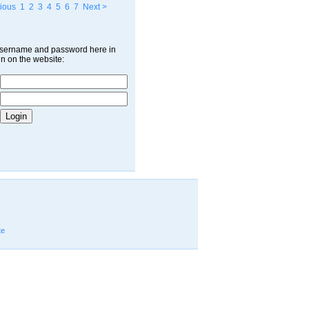
ious
1
2
3
4
5
6
7
Next >
username and password here in
in on the website:
te