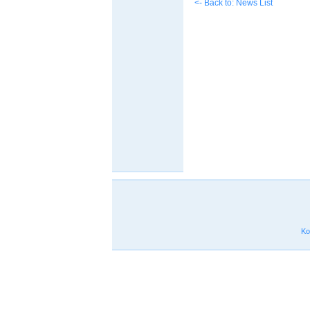
<- Back to: News List
Ko