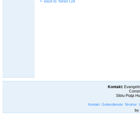
<- Back to: News List
Kontakt:
Evangelis
Consis
Sibiu Piaţa H
Kontakt
Gottesdienste
Struktur
by