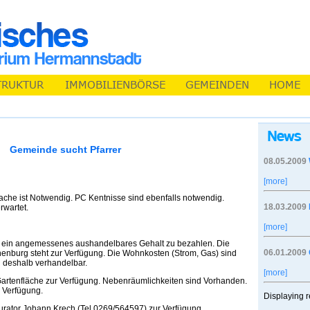
Gemeinde sucht Pfarrer
08.05.2009
[more]
che ist Notwendig. PC Kentnisse sind ebenfalls notwendig.
18.03.2009
rwartet.
[more]
ch ein angemessenes aushandelbares Gehalt zu bezahlen. Die
06.01.2009
henburg steht zur Verfügung. Die Wohnkosten (Strom, Gas) sind
 deshalb verhandelbar.
[more]
 Gartenfläche zur Verfügung. Nebenräumlichkeiten sind Vorhanden.
r Verfügung.
Displaying r
 Kurator Johann Krech (Tel.0269/564597) zur Verfügung