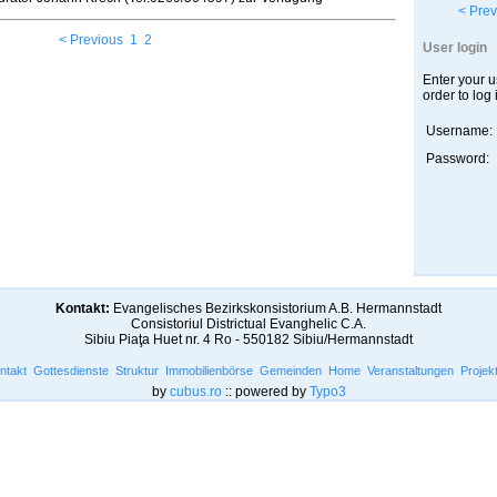
< Prev
< Previous
1
2
User login
Enter your 
order to log 
Username:
Password:
Kontakt:
Evangelisches Bezirkskonsistorium A.B. Hermannstadt
Consistoriul Districtual Evanghelic C.A.
Sibiu Piaţa Huet nr. 4 Ro - 550182 Sibiu/Hermannstadt
ntakt
Gottesdienste
Struktur
Immobilienbörse
Gemeinden
Home
Veranstaltungen
Projek
by
cubus.ro
:: powered by
Typo3