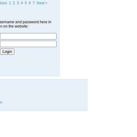
ious
1
2
3
4
5
6
7
Next >
username and password here in
in on the website:
te