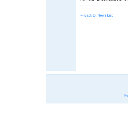
<- Back to: News List
Ko