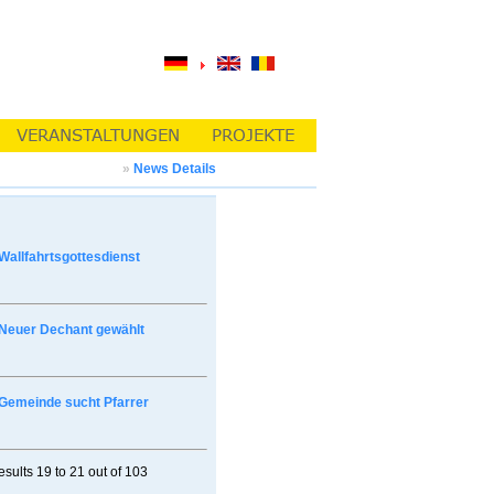
»
News Details
Wallfahrtsgottesdienst
Neuer Dechant gewählt
Gemeinde sucht Pfarrer
esults
19 to 21
out of
103