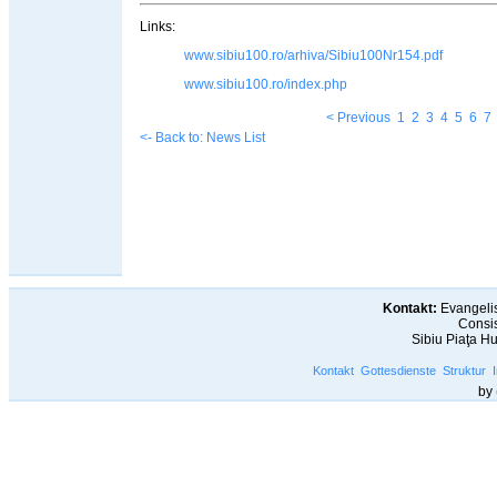
Links:
www.sibiu100.ro/arhiva/Sibiu100Nr154.pdf
www.sibiu100.ro/index.php
< Previous
1
2
3
4
5
6
7
<- Back to: News List
Kontakt:
Evangelis
Consis
Sibiu Piaţa H
Kontakt
Gottesdienste
Struktur
by