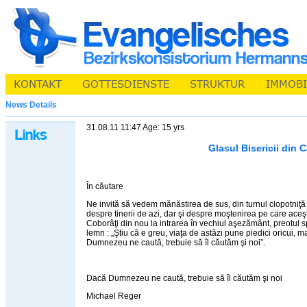
News Details
31.08.11 11:47 Age: 15 yrs
Glasul Bisericii din C
În căutare
Ne invită să vedem mănăstirea de sus, din turnul clopotniţă 
despre tinerii de azi, dar şi despre moştenirea pe care aceş
Coborâţi din nou la intrarea în vechiul aşezământ, preotul s
lemn : „Ştiu că e greu, viaţa de astăzi pune piedici oricui, ma
Dumnezeu ne caută, trebuie să îl căutăm şi noi”.
Dacă Dumnezeu ne caută, trebuie să îl căutăm şi noi
Michael Reger