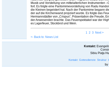
Musik und Vorstellung von mittelalterlichen Instrumenten 
fort. Es folgte eine Pantomimevorstellung von Radu Handor
die Kleinen begeistert hat. Nach der Pantomime begann di
der auf die Kirchenwand projiziert wurde. Es folgte das Feu
Hermannstädter von „Crispus“, Präsentation die Freude, E
der Anwesenden brachte. Das Feuerspektakel war der High
es Lagerfeuer, Stockbrot und Wein.
1
2
3
Next >
<- Back to: News List
Kontakt:
Evangelis
Consis
Sibiu Piaţa H
Kontakt
Gottesdienste
Struktur
by