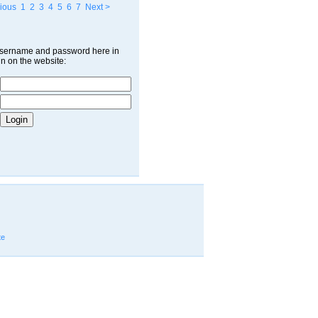
ious
1
2
3
4
5
6
7
Next >
username and password here in
in on the website:
te