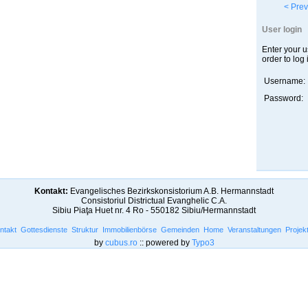
< Prev
User login
Enter your 
order to log 
Username:
Password:
Kontakt:
Evangelisches Bezirkskonsistorium A.B. Hermannstadt
Consistoriul Districtual Evanghelic C.A.
Sibiu Piaţa Huet nr. 4 Ro - 550182 Sibiu/Hermannstadt
ntakt
Gottesdienste
Struktur
Immobilienbörse
Gemeinden
Home
Veranstaltungen
Projek
by
cubus.ro
:: powered by
Typo3