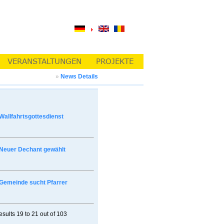
»
News Details
Wallfahrtsgottesdienst
Neuer Dechant gewählt
Gemeinde sucht Pfarrer
esults
19 to 21
out of
103