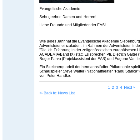
Evangelische Akademie
Sehr geehrte Damen und Herren!
Liebe Freunde und Mitglieder der EAS!
Wie jedes Jahr hat die Evangelische Akademie Siebenbürg
Adventsfeier einzuladen. Im Rahmen der Adventsfeier find
"Die Ich-Erfahrung in der zeitgenössischen europäischen Li
ACADEMIA/Band IX) statt. Es sprechen Pfr. Dietrich Galter 
Roger Parvu (Projektassistent der EAS) und Eugene Van It
Ein Streicherquartett der hermannstädter Philarmonie spie
Schauspieler Steve Walter (Nationaltheater "Radu Stanca") 
von Peter Handke.
1
2
3
4
Next >
<- Back to: News List