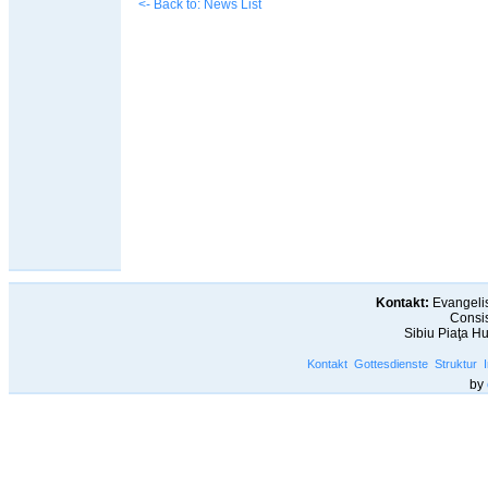
<- Back to: News List
Kontakt:
Evangelis
Consis
Sibiu Piaţa H
Kontakt
Gottesdienste
Struktur
by