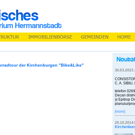
hrradtour der Kirchenburgen "Bike&Like"
30.03.2023
CONSISTOR
C. A. SIBIU,
telefon 0269
Decan distri
și Epitrop Dr
planului/pro
[more]
20.10.2014
Kirchenbur