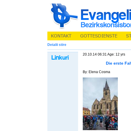
Detalii stire
20.10.14 06:31 Age: 12 yrs
Die erste Fa
By: Elena Cosma