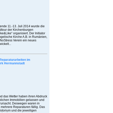
de 11.-13. Juli 2014 wurde die
adtour der Kirchenburgen
ke&Like“ organisiert. Der Initiator
ngelische Kirche A.B. in Rumänien,
 NoStress Verein ein neues
ickelt...
Reparaturarbeiten im
irk Hermannstadt
nd das Wetter haben ihren Abdruck
chlichen Immobilien gelassen und
ursacht. Deswegen waren in
 mehrere Reparaturen fällig. Das
storium und die jeweiligen