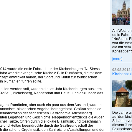
Am Wochenen
erste Fahrr
“NoStress Bi
war die eva
die mit dem
Konzept entw
[more]
014 wurde die erste Fahrradtour der Kirchenburgen “NoStress
02.08.2012
itiator war die evangelische Kirche A.B. in Rumänien, die mit dem
Kirchenbez
ept entwickelt haben, der Sport und Kultur zur touristischen
n Rumänien führen sollte.
radition werden soll, wurden dieses Jahr Kirchenburgen aus dem
Großau, Michelsberg, Neppendorf und Heltau und dazu noch das
s ganz Rumänien, aber auch ein paar aus dem Ausland, wurden
tronomisch-historischen Angebot herangelockt. Großau schenkte
Die Jahre u
 Demonstration der sächsischen Gastronomie, Michelsberg
auf den kir
santen Legenden und Geschichte, Neppendorf entzückte die Augen
Schäden ver
scher Tänze, Ohren durch die lokale Blasmusik und Geschmach
diesem Jahr
kte und Heltau beeindruckte durch die Gastfreundschaft der
Bezirkskonsi
h die schöne Orgelmusik, den Zahlreichen Ausstellungen und der