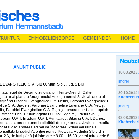
ANUNT PUBLIC
30.03.2023
[more]
VANGHELIC C. A. SIBIU, Mun. Sibiu, jud. SIBIU
ată legal de Decan districtual pr. Heinz-Dietrich Galter
20.10.2014
 titular al planului/programului Amenjamentul Silvic al fondului
Kirchenbur
parţinând Bisericii Evanghelice C A. Netuș, Parohiei Evanghelice C
elice C. A. Brădeni, Parohiei Evanghelice Luterane C. A. Netuș,
[more]
ita, Parohiei Evanghelice C. A. Ruja și persoanelor fizice Loprich
strat de Ocolul Silvic Agnita U.P. XVIII Agnita, județul Sibiu,
02.08.2012
obeni, U.A.T. Brădeni, U.A.T. Agnita, jud. Sibiu și U.A.T. Daneș,
Kirchenbez
eresat asupra depunerii solicitării de obținere a avizului de mediu
onat și declanșarea etapei de încadrare. Prima versiune a
onsultată la sediul Agenției pentru Protecția Mediului Sibiu din
. 2 A, de luni până joi între orele 8 00 – 16 30 ,vineri între orele 8