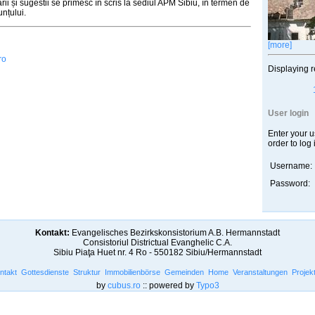
ii și sugestii se primesc în scris la sediul APM Sibiu, în termen de
unțului.
[more]
ro
Displaying r
User login
Enter your 
order to log 
Username:
Password:
Kontakt:
Evangelisches Bezirkskonsistorium A.B. Hermannstadt
Consistoriul Districtual Evanghelic C.A.
Sibiu Piaţa Huet nr. 4 Ro - 550182 Sibiu/Hermannstadt
ntakt
Gottesdienste
Struktur
Immobilienbörse
Gemeinden
Home
Veranstaltungen
Projek
by
cubus.ro
:: powered by
Typo3