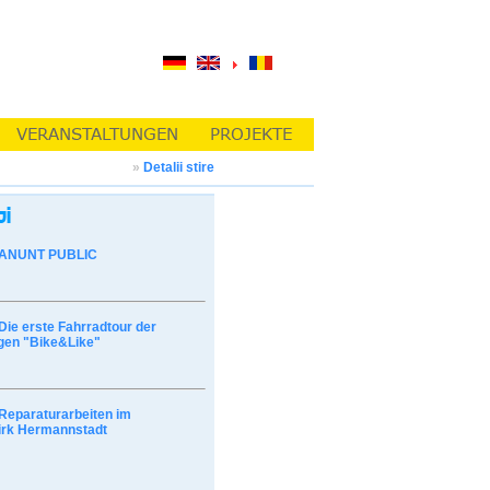
»
Detalii stire
ANUNT PUBLIC
Die erste Fahrradtour der
gen "Bike&Like"
Reparaturarbeiten im
irk Hermannstadt