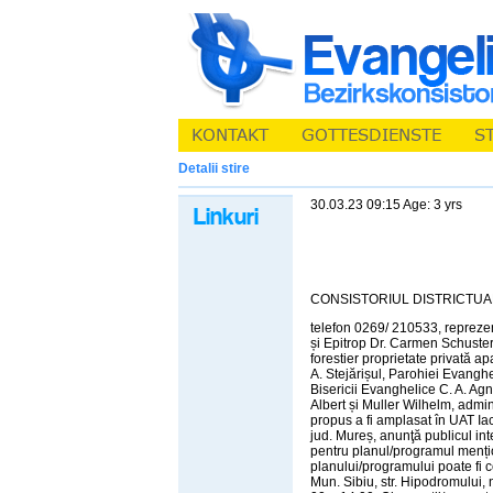
Detalii stire
30.03.23 09:15 Age: 3 yrs
CONSISTORIUL DISTRICTUAL E
telefon 0269/ 210533, reprezent
și Epitrop Dr. Carmen Schuster,
forestier proprietate privată a
A. Stejărișul, Parohiei Evangh
Bisericii Evanghelice C. A. Agn
Albert și Muller Wilhelm, admini
propus a fi amplasat în UAT Iac
jud. Mureș, anunţă publicul int
pentru planul/programul menți
planului/programului poate fi c
Mun. Sibiu, str. Hipodromului, nr