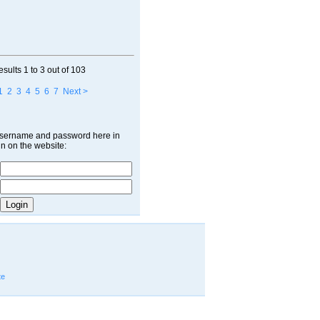
esults
1 to 3
out of
103
1
2
3
4
5
6
7
Next >
username and password here in
in on the website:
te