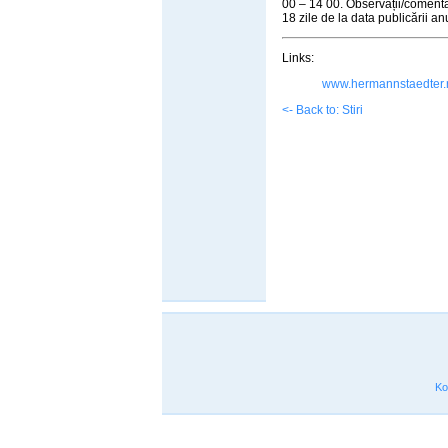
00 – 14 00. Observații/comentar
18 zile de la data publicării an
Links:
www.hermannstaedter.
<- Back to: Stiri
Ko