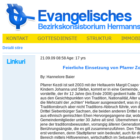
Detalii stire
21.09.09 08:58 Age: 17 yrs
Feierliche Einsetzung von Pfarrer Z
By: Hannelore Baier
Pfarrer Kezdi ist seit 2003 mit der Heltauerin Margit Csapo 
Kindern Johanna und Stefan, kommt er in eine Gemeinde, 
vorstellte, der ihr 12 Jahre (bis Ende 2008) gedient hatte.
aus den Gesichtspunkten von Tradition, Nationalität, Alter
die Mehrzahl der „echten“ Heltauer ausgewandert, was i
Traditionsbruch aber nicht Traditions-Abbruch führte, von 
Drittel Siebenbürger Sachsen, die beiden anderen Dritte
aus ethnisch gemischten Ehen Hervorgegangene dar, wobe
Gemeindemitglieder unter 30 Jahre alt sind. Übernehmen
jene der traditionsbewussten, vorrangig älteren Generatio
Berührungsängste, die es gilt zusammenzuführen. Den Titel
erst verdienen, denn Stadtpfarrer sein bedeutet, auch für d
Bereich mittels Hilfsvereinen, wirtschaftlich im Sebastia