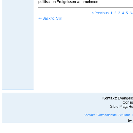
politischen Ereignissen wahrnehmen.
< Previous
1
2
3
4
5
N
<- Back to: Stiri
Kontakt:
Evangelis
Consis
Sibiu Piaţa H
Kontakt
Gottesdienste
Struktur
by