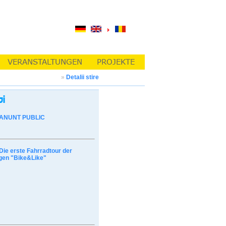
»
Detalii stire
ANUNT PUBLIC
Die erste Fahrradtour der
gen "Bike&Like"