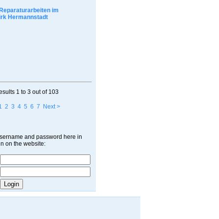
Reparaturarbeiten im
irk Hermannstadt
esults
1 to 3
out of
103
1
2
3
4
5
6
7
Next >
username and password here in
in on the website: