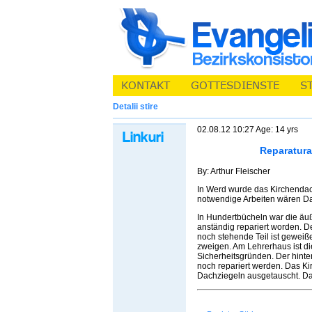
Detalii stire
02.08.12 10:27 Age: 14 yrs
Reparatura
By: Arthur Fleischer
In Werd wurde das Kirchendac
notwendige Arbeiten wären Da
In Hundertbücheln war die äu
anständig repariert worden. D
noch stehende Teil ist gewei
zweigen. Am Lehrerhaus ist d
Sicherheitsgründen. Der hint
noch repariert werden. Das K
Dachziegeln ausgetauscht. Das