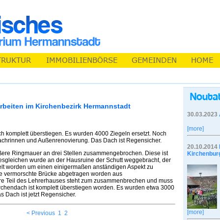
rbeiten im Kirchenbezirk Hermannstadt
30.03.2023
[more]
h komplett überstiegen. Es wurden 4000 Ziegeln ersetzt. Noch
chrinnen und Außenrenovierung. Das Dach ist Regensicher.
20.10.2014
ßere Ringmauer an drei Stellen zusammengebrochen. Diese ist
Kirchenbur
esgleichen wurde an der Hausruine der Schutt weggebracht, der
ßelt worden um einen einigermaßen anständigen Aspekt zu
ie vermorschte Brücke abgetragen worden aus
ere Teil des Lehrerhauses steht zum zusammenbrechen und muss
irchendach ist komplett überstiegen worden. Es wurden etwa 3000
 Dach ist jetzt Regensicher.
[more]
< Previous
1
2