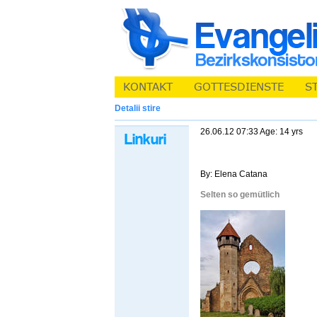
Detalii stire
26.06.12 07:33 Age: 14 yrs
By: Elena Catana
Selten so gemütlich