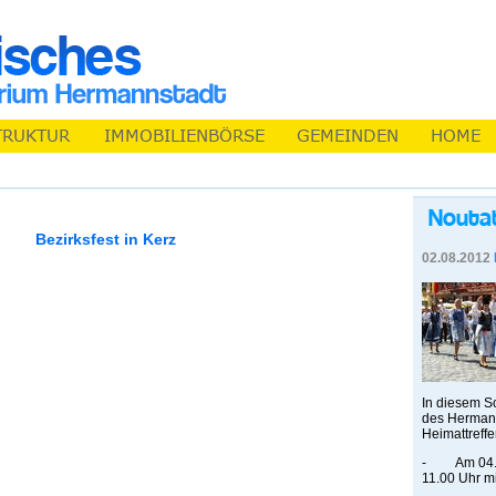
Bezirksfest in Kerz
02.08.2012
In diesem S
des Hermann
Heimattreffen
- Am 04. A
11.00 Uhr mi