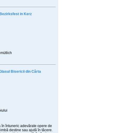
Bezirksfest in Kerz
emütlich
Glasul Bisericii din Cârta
iului
 în întuneric adevărate opere de
chimbă destine sau ajută în tăcere.