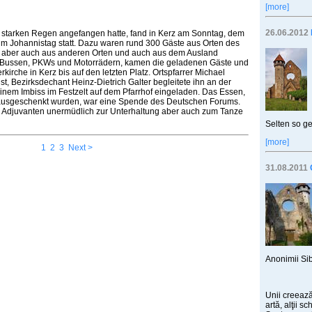
[more]
26.06.2012
starken Regen angefangen hatte, fand in Kerz am Sonntag, dem
um Johannistag statt. Dazu waren rund 300 Gäste aus Orten des
 aber auch aus anderen Orten und auch aus dem Ausland
it Bussen, PKWs und Motorrädern, kamen die geladenen Gäste und
erkirche in Kerz bis auf den letzten Platz. Ortspfarrer Michael
t, Bezirksdechant Heinz-Dietrich Galter begleitete ihn an der
inem Imbiss im Festzelt auf dem Pfarrhof eingeladen. Das Essen,
ausgeschenkt wurden, war eine Spende des Deutschen Forums.
er Adjuvanten unermüdlich zur Unterhaltung aber auch zum Tanze
Selten so g
[more]
1
2
3
Next >
31.08.2011
Anonimii Sib
Unii creează
artă, alţii s