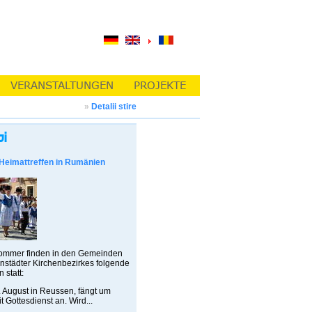
»
Detalii stire
Heimattreffen in Rumänien
ommer finden in den Gemeinden
städter Kirchenbezirkes folgende
 statt:
ugust in Reussen, fängt um
t Gottesdienst an. Wird...