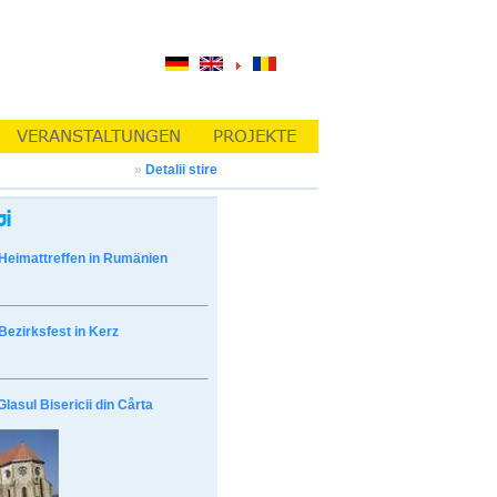
»
Detalii stire
Heimattreffen in Rumänien
Bezirksfest in Kerz
Glasul Bisericii din Cârta