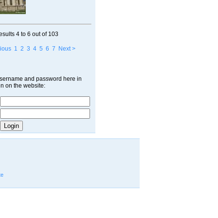
esults
4 to 6
out of
103
ious
1
2
3
4
5
6
7
Next >
username and password here in
in on the website:
te