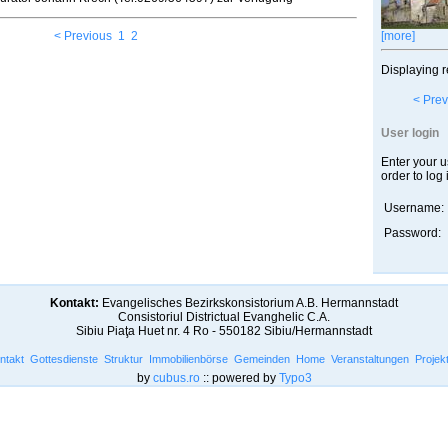
< Previous
1
2
[more]
Displaying r
< Prev
User login
Enter your 
order to log 
Username:
Password:
Kontakt:
Evangelisches Bezirkskonsistorium A.B. Hermannstadt
Consistoriul Districtual Evanghelic C.A.
Sibiu Piaţa Huet nr. 4 Ro - 550182 Sibiu/Hermannstadt
ntakt
Gottesdienste
Struktur
Immobilienbörse
Gemeinden
Home
Veranstaltungen
Projek
by
cubus.ro
:: powered by
Typo3