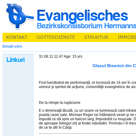
Detalii stire
31.08.11 11:47 Age: 15 yrs
Glasul Bisericii din C
Fost handbalist de performanţă, el lucrează de 16 ani în c
umorul şi spiritul de acţiune, comunităţii evanghelice de aic
De la minge la rugăciune
E o dimineaţă tăcută, cu un soare ce luminează cald intrarea
poarta casei sale, Michael Reger ne întâmpină vesel şi ne
îngustă ce dă spre un balcon larg, împodobit cu muşcate. De
de aproape întregul zid al fostei mănăstiri. Privindu-l în tre
de ce te afli în Cârţa.