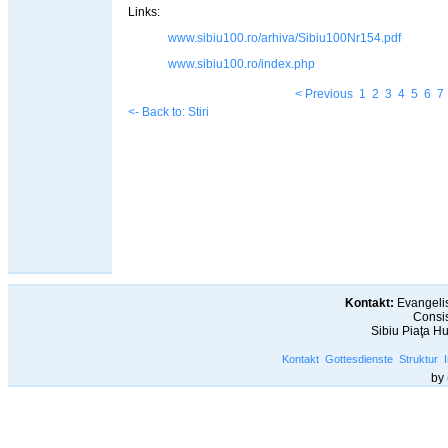
Links:
www.sibiu100.ro/arhiva/Sibiu100Nr154.pdf
www.sibiu100.ro/index.php
< Previous
1
2
3
4
5
6
7
<- Back to: Stiri
Kontakt:
Evangelis
Consis
Sibiu Piaţa H
Kontakt
Gottesdienste
Struktur
by