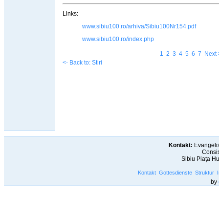
Links:
www.sibiu100.ro/arhiva/Sibiu100Nr154.pdf
www.sibiu100.ro/index.php
1
2
3
4
5
6
7
Next 
<- Back to: Stiri
Kontakt:
Evangelis
Consis
Sibiu Piaţa H
Kontakt
Gottesdienste
Struktur
by