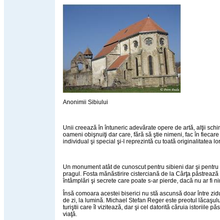
Anonimii Sibiului
Unii creează în întuneric adevărate opere de artă, alţii sch
oameni obişnuiţi dar care, fără să ştie nimeni, fac în fiecare
individual şi special şi-l reprezintă cu toată originalitatea lor
Un monument atât de cunoscut pentru sibieni dar şi pentru viz
pragul. Fosta mănăstirire cisterciană de la Cârţa păstrează 
întâmplări şi secrete care poate s-ar pierde, dacă nu ar fi n
Însă comoara acestei biserici nu stă ascunsă doar între zidur
de zi, la lumină. Michael Stefan Reger este preotul lăcaşulu
turiştii care îl vizitează, dar şi cel datorită căruia istoriile pă
viaţă.