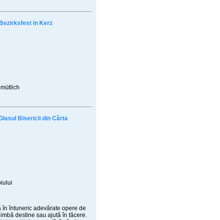
Bezirksfest in Kerz
emütlich
Glasul Bisericii din Cârta
iului
 în întuneric adevărate opere de
chimbă destine sau ajută în tăcere.