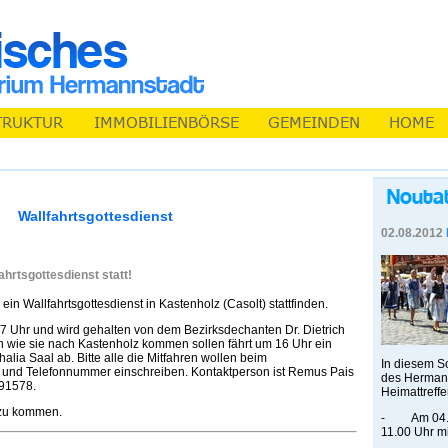
Wallfahrtsgottesdienst
02.08.2012
ahrtsgottesdienst statt!
n Wallfahrtsgottesdienst in Kastenholz (Casolt) stattfinden.
7 Uhr und wird gehalten von dem Bezirksdechanten Dr. Dietrich
sen wie sie nach Kastenholz kommen sollen fährt um 16 Uhr ein
lia Saal ab. Bitte alle die Mitfahren wollen beim
In diesem S
 und Telefonnummer einschreiben. Kontaktperson ist Remus Pais
des Hermann
91578.
Heimattreffen
 zu kommen.
- Am 04. A
11.00 Uhr mi