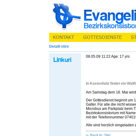
Detalii stire
08.05.09 11:22 Age: 17 yrs
In Kastenholz findet ein Wallf
Am Samstag dem 16. Mai wird ei
Der Gottesdienst beginnt um 1
Galter. Für alle die nicht wis
Microbus am Parkplatz beim Tha
Bezirkskonsistorium mit Name
mit der Telefonnummer 07401
Alle sind herzlich eingeladen
<- Back to: Stiri