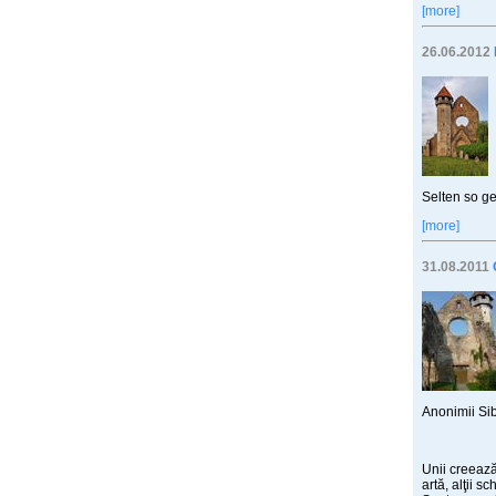
[more]
26.06.2012
Selten so g
[more]
31.08.2011
Anonimii Sib
Unii creează
artă, alţii s