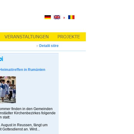
»
Detalii stire
Heimattreffen in Rumänien
ommer finden in den Gemeinden
städter Kirchenbezirkes folgende
 statt:
ugust in Reussen, fängt um
t Gottesdienst an. Wird...