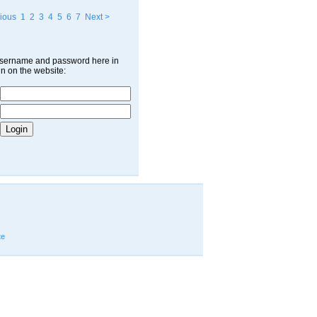
ious
1
2
3
4
5
6
7
Next >
username and password here in
in on the website:
te