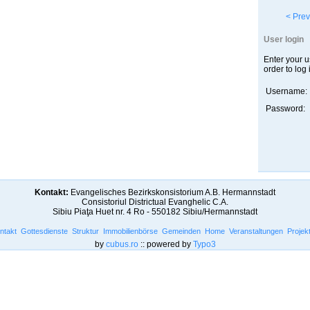
< Prev
User login
Enter your 
order to log 
Username:
Password:
Kontakt:
Evangelisches Bezirkskonsistorium A.B. Hermannstadt
Consistoriul Districtual Evanghelic C.A.
Sibiu Piaţa Huet nr. 4 Ro - 550182 Sibiu/Hermannstadt
ntakt
Gottesdienste
Struktur
Immobilienbörse
Gemeinden
Home
Veranstaltungen
Projek
by
cubus.ro
:: powered by
Typo3