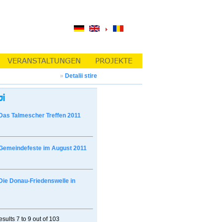
»
Detalii stire
Das Talmescher Treffen 2011
Gemeindefeste im August 2011
Die Donau-Friedenswelle in
esults
7 to 9
out of
103