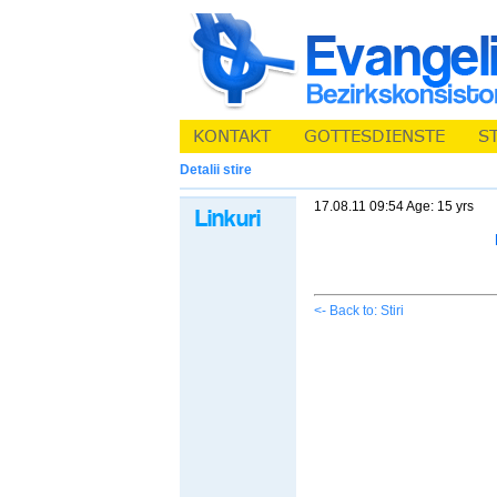
Detalii stire
17.08.11 09:54 Age: 15 yrs
<- Back to: Stiri