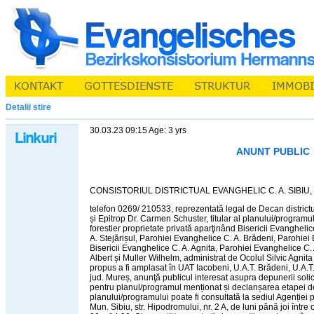
Detalii stire
30.03.23 09:15 Age: 3 yrs
ANUNT PUBLIC
CONSISTORIUL DISTRICTUAL EVANGHELIC C. A. SIBIU, Mu
telefon 0269/ 210533, reprezentată legal de Decan districtu
și Epitrop Dr. Carmen Schuster, titular al planului/programu
forestier proprietate privată aparţinând Bisericii Evanghel
A. Stejărișul, Parohiei Evanghelice C. A. Brădeni, Parohiei
Bisericii Evanghelice C. A. Agnita, Parohiei Evanghelice C. 
Albert și Muller Wilhelm, administrat de Ocolul Silvic Agnita 
propus a fi amplasat în UAT Iacobeni, U.A.T. Brădeni, U.A.T.
jud. Mureș, anunţă publicul interesat asupra depunerii solic
pentru planul/programul menționat și declanșarea etapei d
planului/programului poate fi consultată la sediul Agenției 
Mun. Sibiu, str. Hipodromului, nr. 2 A, de luni până joi între 