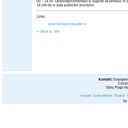
00 – 14 00. Observații/comentarii și sugestii se primesc în 
18 zile de la data publicării anunțului.
Links:
www.hermannstaedter.ro
<- Back to: Stiri
Kontakt:
Evangelis
Consis
Sibiu Piaţa H
Kontakt
Gottesdienste
Struktur
by