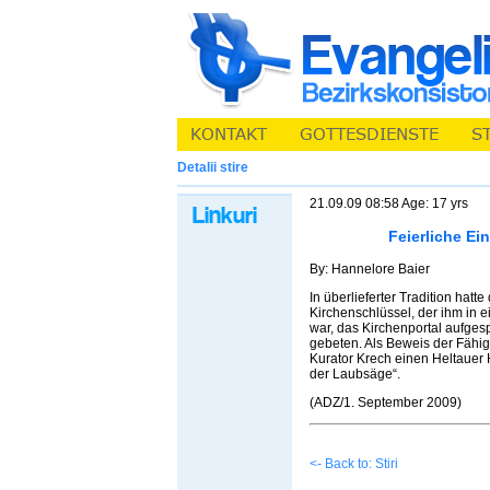
Detalii stire
21.09.09 08:58 Age: 17 yrs
Feierliche Ei
By: Hannelore Baier
In überlieferter Tradition hat
Kirchenschlüssel, der ihm in 
war, das Kirchenportal aufges
gebeten. Als Beweis der Fähi
Kurator Krech einen Heltauer 
der Laubsäge“.
(ADZ/1. September 2009)
<- Back to: Stiri