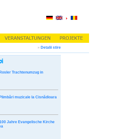
»
Detalii stire
Rosler Trachtenumzug in
Plimbări muzicale la Cisnădioara
100 Jahre Evangelische Kirche
ea