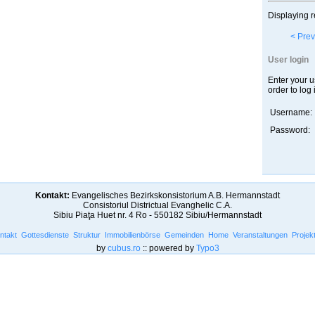
Displaying r
< Prev
User login
Enter your 
order to log 
Username:
Password:
Kontakt:
Evangelisches Bezirkskonsistorium A.B. Hermannstadt
Consistoriul Districtual Evanghelic C.A.
Sibiu Piaţa Huet nr. 4 Ro - 550182 Sibiu/Hermannstadt
ntakt
Gottesdienste
Struktur
Immobilienbörse
Gemeinden
Home
Veranstaltungen
Projek
by
cubus.ro
:: powered by
Typo3