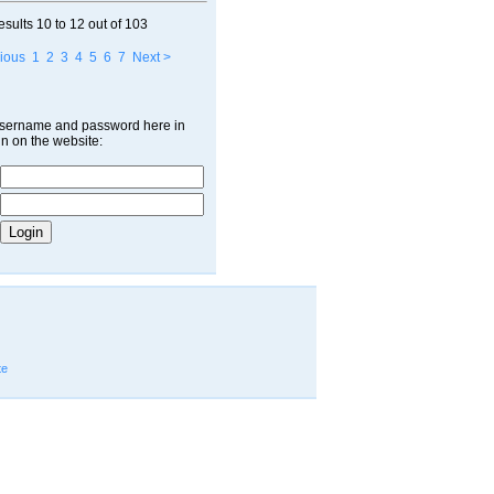
esults
10 to 12
out of
103
ious
1
2
3
4
5
6
7
Next >
username and password here in
in on the website:
te