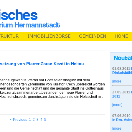
nsetzung von Pfarrer Zoran Kezdi in Heltau
01.08.2011
Dinkelsbühl
te der neugewählte Pfarrer vor Gottesdienstbeginn mit dem
[more]
einer gesonderten Zeremonie von Kurator Krech überreicht worden
perrt und die Gemeinschaft und die gesamte Stadt ins Gotteshaus
27.05.2011
gkeit zur Zusammenarbeit „bestanden der neue Pfarrer und
2011
Hochzeitsbrauch: gemeinsam durchsägten sie ein Holzscheit mit
[more]
07.06.2010
< Previous
1
2
3
4
5
in Rm. Valc
[more]